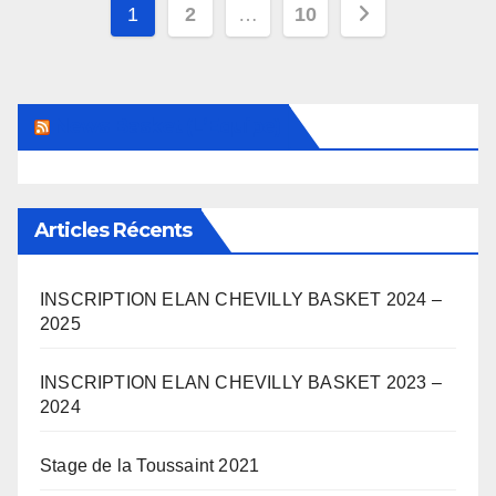
Pagination
1
2
…
10
des
publications
News Basket (L’Equipe)
Articles Récents
INSCRIPTION ELAN CHEVILLY BASKET 2024 –
2025
INSCRIPTION ELAN CHEVILLY BASKET 2023 –
2024
Stage de la Toussaint 2021