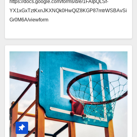
https://docs.google.com/forms/d/e/1FAIpQLSf-
YX1xGxTztKxnJKXNQk0HwQIZ8KGP87mtrWSBAvSi
Gr0M6A/viewform