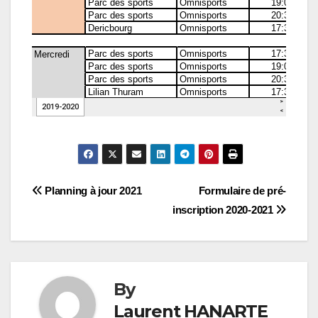
Navigation
Planning à jour 2021
Formulaire de pré-
inscription 2020-2021
de
l’article
By
Laurent HANARTE