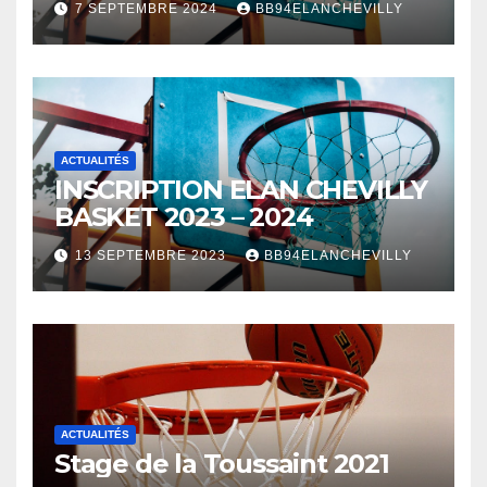
7 SEPTEMBRE 2024
BB94ELANCHEVILLY
ACTUALITÉS
INSCRIPTION ELAN CHEVILLY
BASKET 2023 – 2024
13 SEPTEMBRE 2023
BB94ELANCHEVILLY
ACTUALITÉS
Stage de la Toussaint 2021