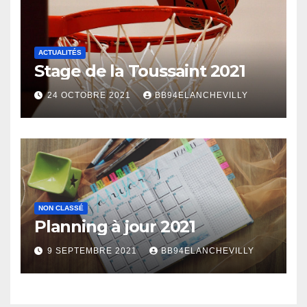
ACTUALITÉS
Stage de la Toussaint 2021
24 OCTOBRE 2021
BB94ELANCHEVILLY
NON CLASSÉ
Planning à jour 2021
9 SEPTEMBRE 2021
BB94ELANCHEVILLY