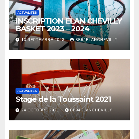
ACTUALITÉS
INSCRIPTION ELAN CHEVILLY
BASKET 2023 – 2024
13 SEPTEMBRE 2023
BB94ELANCHEVILLY
ACTUALITÉS
Stage de la Toussaint 2021
24 OCTOBRE 2021
BB94ELANCHEVILLY