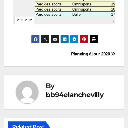
Navigation
Planning à jour 2020
de
l’article
By
bb94elanchevilly
Related Post