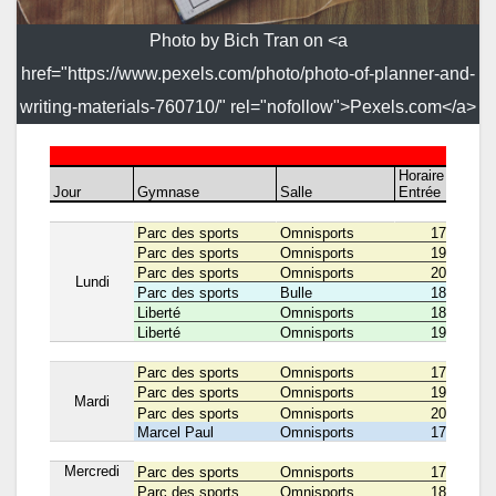
Photo by Bich Tran on <a
href="https://www.pexels.com/photo/photo-of-planner-and-
writing-materials-760710/" rel="nofollow">Pexels.com</a>